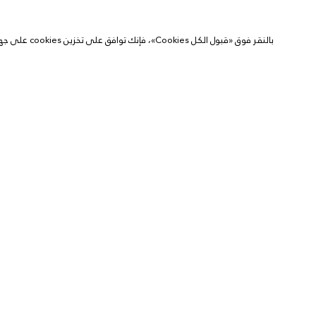
بالنقر فوق «قبول الكل Cookies»، فإنك توافق على تخزين cookies على جهازك لتحسين التنقل في الموقع وتحليل استخدام الموقع والمساعدة في جهودنا التسويقية.
مركز الخصوصية
إشعار مكافحة العمليات الإحتيالية
سياسة الإفصاح المسؤولة